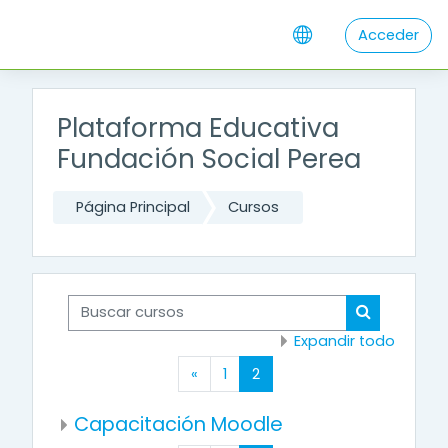
Salta al contenido principal
Acceder
Plataforma Educativa
Fundación Social Perea
Página Principal
Cursos
Buscar cursos
Buscar cur
Expandir todo
Página anterior
(actual)
«
1
2
Capacitación Moodle