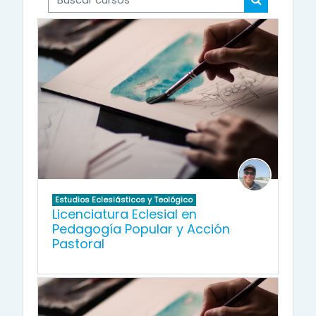
Buscar cur
Estudios Eclesiásticos y Teológico
Licenciatura Eclesial en
Pedagogía Popular y Acción
Pastoral