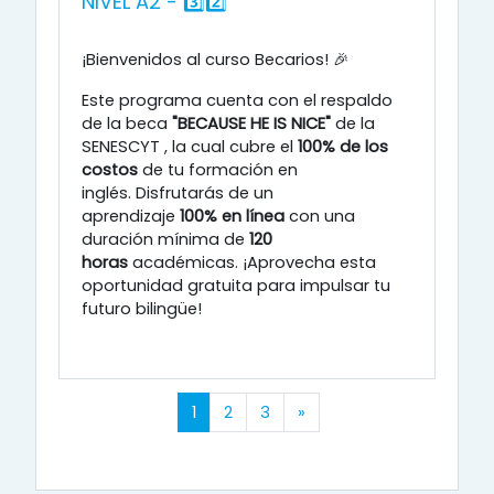
NIVEL A2 - 3️⃣2️⃣
¡Bienvenidos al curso Becarios! 🎉
Este programa cuenta con el respaldo
de la beca
"BECAUSE HE IS NICE"
de la
SENESCYT
, la cual cubre el
100% de los
costos
de tu formación en
inglés
.
Disfrutarás de un
aprendizaje
100% en línea
con una
duración mínima de
120
horas
académicas
.
¡Aprovecha esta
oportunidad gratuita para impulsar tu
futuro bilingüe!
(actual)
Siguiente página
1
2
3
»