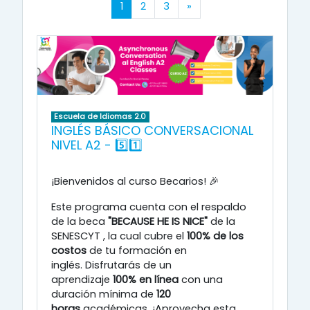
(actual)
Siguiente página
1
2
3
»
Escuela de Idiomas 2.0
INGLÉS BÁSICO CONVERSACIONAL
NIVEL A2 - 5️⃣1️⃣
¡Bienvenidos al curso Becarios! 🎉
Este programa cuenta con el respaldo
de la beca
"BECAUSE HE IS NICE"
de la
SENESCYT
, la cual cubre el
100% de los
costos
de tu formación en
inglés
.
Disfrutarás de un
aprendizaje
100% en línea
con una
duración mínima de
120
horas
académicas
.
¡Aprovecha esta