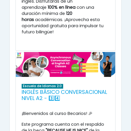
inglés
.
Disfrutarás de un
aprendizaje
100% en línea
con una
duración mínima de
120
horas
académicas
.
¡Aprovecha esta
oportunidad gratuita para impulsar tu
futuro bilingüe!
Escuela de Idiomas 2.0
INGLÉS BÁSICO CONVERSACIONAL
NIVEL A2 - 3️⃣4️⃣
¡Bienvenidos al curso Becarios! 🎉
Este programa cuenta con el respaldo
de la beca
"BECAUSE HE IS NICE"
de la