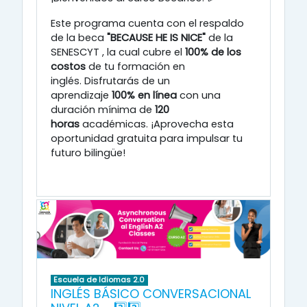
Este programa cuenta con el respaldo
de la beca
"BECAUSE HE IS NICE"
de la
SENESCYT
, la cual cubre el
100% de los
costos
de tu formación en
inglés
.
Disfrutarás de un
aprendizaje
100% en línea
con una
duración mínima de
120
horas
académicas
.
¡Aprovecha esta
oportunidad gratuita para impulsar tu
futuro bilingüe!
Escuela de Idiomas 2.0
INGLÉS BÁSICO CONVERSACIONAL