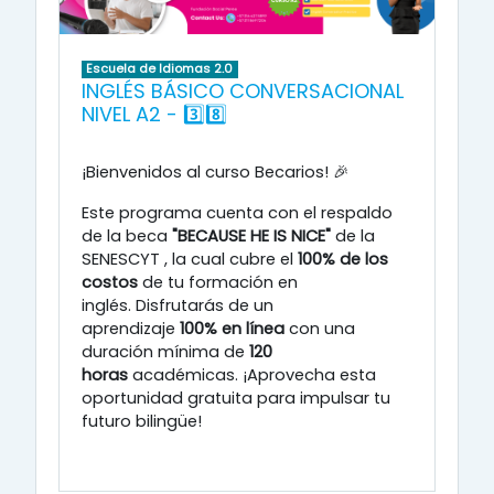
Escuela de Idiomas 2.0
INGLÉS BÁSICO CONVERSACIONAL
NIVEL A2 - 3️⃣8️⃣
¡Bienvenidos al curso Becarios! 🎉
Este programa cuenta con el respaldo
de la beca
"BECAUSE HE IS NICE"
de la
SENESCYT
, la cual cubre el
100% de los
costos
de tu formación en
inglés
.
Disfrutarás de un
aprendizaje
100% en línea
con una
duración mínima de
120
horas
académicas
.
¡Aprovecha esta
oportunidad gratuita para impulsar tu
futuro bilingüe!