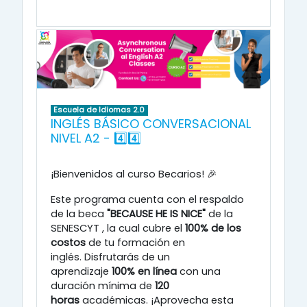
Escuela de Idiomas 2.0
INGLÉS BÁSICO CONVERSACIONAL
NIVEL A2 - 4️⃣4️⃣
¡Bienvenidos al curso Becarios! 🎉
Este programa cuenta con el respaldo
de la beca
"BECAUSE HE IS NICE"
de la
SENESCYT
, la cual cubre el
100% de los
costos
de tu formación en
inglés
.
Disfrutarás de un
aprendizaje
100% en línea
con una
duración mínima de
120
horas
académicas
.
¡Aprovecha esta