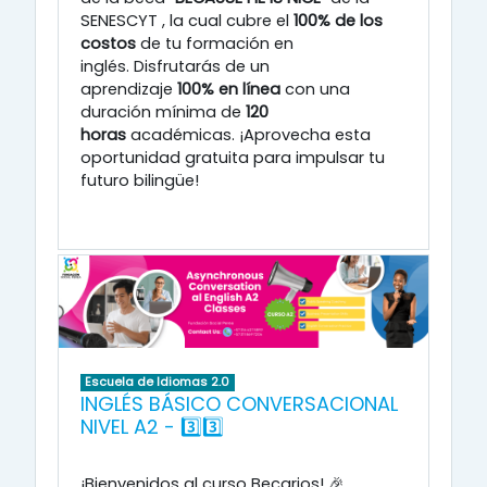
SENESCYT
, la cual cubre el
100% de los
costos
de tu formación en
inglés
.
Disfrutarás de un
aprendizaje
100% en línea
con una
duración mínima de
120
horas
académicas
.
¡Aprovecha esta
oportunidad gratuita para impulsar tu
futuro bilingüe!
Escuela de Idiomas 2.0
INGLÉS BÁSICO CONVERSACIONAL
NIVEL A2 - 3️⃣3️⃣
¡Bienvenidos al curso Becarios! 🎉