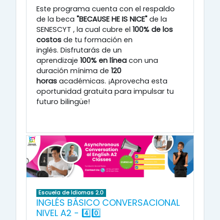
Este programa cuenta con el respaldo
de la beca
"BECAUSE HE IS NICE"
de la
SENESCYT
, la cual cubre el
100% de los
costos
de tu formación en
inglés
.
Disfrutarás de un
aprendizaje
100% en línea
con una
duración mínima de
120
horas
académicas
.
¡Aprovecha esta
oportunidad gratuita para impulsar tu
futuro bilingüe!
Escuela de Idiomas 2.0
INGLÉS BÁSICO CONVERSACIONAL
NIVEL A2 - 4️⃣0️⃣