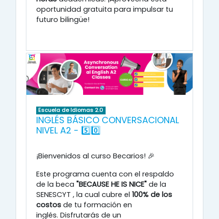
oportunidad gratuita para impulsar tu
futuro bilingüe!
Escuela de Idiomas 2.0
INGLÉS BÁSICO CONVERSACIONAL
NIVEL A2 - 5️⃣0️⃣
¡Bienvenidos al curso Becarios! 🎉
Este programa cuenta con el respaldo
de la beca
"BECAUSE HE IS NICE"
de la
SENESCYT
, la cual cubre el
100% de los
costos
de tu formación en
inglés
.
Disfrutarás de un