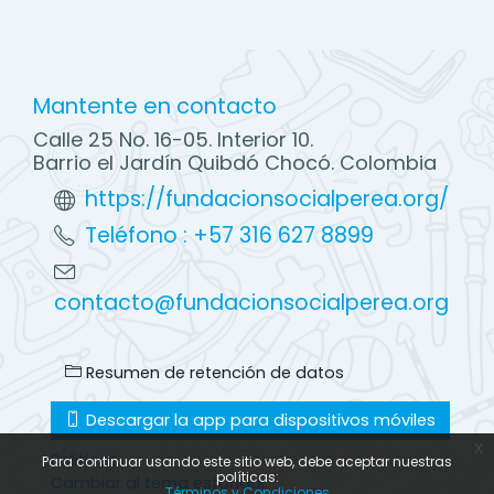
Mantente en contacto
Calle 25 No. 16-05. Interior 10.
Barrio el Jardín Quibdó Chocó. Colombia
https://fundacionsocialperea.org/
Teléfono : +57 316 627 8899
contacto@fundacionsocialperea.org
Resumen de retención de datos
Descargar la app para dispositivos móviles
x
Políticas
Para continuar usando este sitio web, debe aceptar nuestras
políticas:
Cambiar al tema estándar
Términos y Condiciones