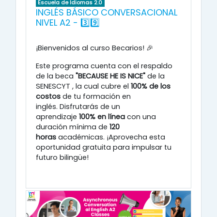
Escuela de Idiomas 2.0
INGLÉS BÁSICO CONVERSACIONAL
NIVEL A2 - 3️⃣9️⃣
¡Bienvenidos al curso Becarios! 🎉
Este programa cuenta con el respaldo
de la beca
"BECAUSE HE IS NICE"
de la
SENESCYT
, la cual cubre el
100% de los
costos
de tu formación en
inglés
.
Disfrutarás de un
aprendizaje
100% en línea
con una
duración mínima de
120
horas
académicas
.
¡Aprovecha esta
oportunidad gratuita para impulsar tu
futuro bilingüe!