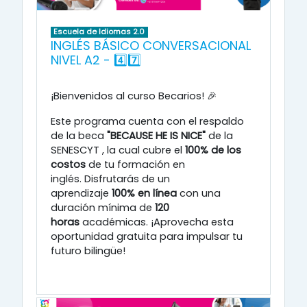
Escuela de Idiomas 2.0
INGLÉS BÁSICO CONVERSACIONAL
NIVEL A2 - 4️⃣7️⃣
¡Bienvenidos al curso Becarios! 🎉
Este programa cuenta con el respaldo
de la beca
"BECAUSE HE IS NICE"
de la
SENESCYT
, la cual cubre el
100% de los
costos
de tu formación en
inglés
.
Disfrutarás de un
aprendizaje
100% en línea
con una
duración mínima de
120
horas
académicas
.
¡Aprovecha esta
oportunidad gratuita para impulsar tu
futuro bilingüe!