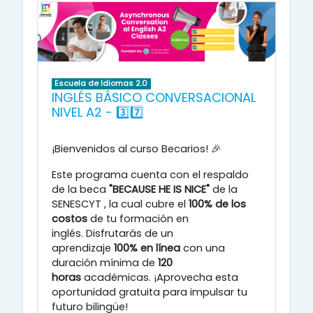
Escuela de Idiomas 2.0
INGLÉS BÁSICO CONVERSACIONAL
NIVEL A2 - 3️⃣7️⃣
¡Bienvenidos al curso Becarios! 🎉
Este programa cuenta con el respaldo
de la beca
"BECAUSE HE IS NICE"
de la
SENESCYT
, la cual cubre el
100% de los
costos
de tu formación en
inglés
.
Disfrutarás de un
aprendizaje
100% en línea
con una
duración mínima de
120
horas
académicas
.
¡Aprovecha esta
oportunidad gratuita para impulsar tu
futuro bilingüe!