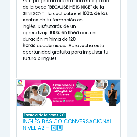
Este programa cuenta con el respaldo
de la beca
"BECAUSE HE IS NICE"
de la
SENESCYT
, la cual cubre el
100% de los
costos
de tu formación en
inglés
.
Disfrutarás de un
aprendizaje
100% en línea
con una
duración mínima de
120
horas
académicas
.
¡Aprovecha esta
oportunidad gratuita para impulsar tu
futuro bilingüe!
Escuela de Idiomas 2.0
INGLÉS BÁSICO CONVERSACIONAL
NIVEL A2 - 4️⃣8️⃣