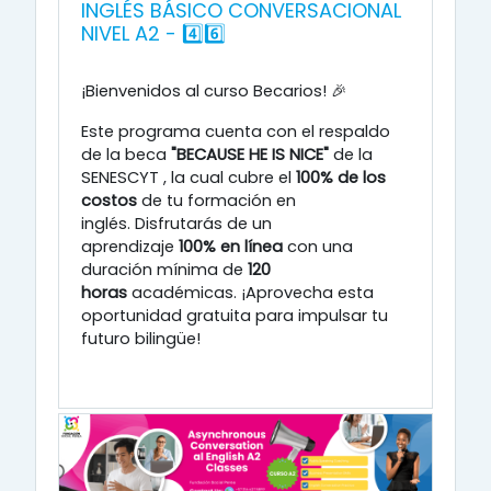
INGLÉS BÁSICO CONVERSACIONAL
NIVEL A2 - 4️⃣6️⃣
¡Bienvenidos al curso Becarios! 🎉
Este programa cuenta con el respaldo
de la beca
"BECAUSE HE IS NICE"
de la
SENESCYT
, la cual cubre el
100% de los
costos
de tu formación en
inglés
.
Disfrutarás de un
aprendizaje
100% en línea
con una
duración mínima de
120
horas
académicas
.
¡Aprovecha esta
oportunidad gratuita para impulsar tu
futuro bilingüe!