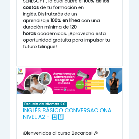
SENESCYT
, la cual cubre el
100% de los
costos
de tu formación en
inglés
.
Disfrutarás de un
aprendizaje
100% en línea
con una
duración mínima de
120
horas
académicas
.
¡Aprovecha esta
oportunidad gratuita para impulsar tu
futuro bilingüe!
Escuela de Idiomas 2.0
INGLÉS BÁSICO CONVERSACIONAL
NIVEL A2 - 4️⃣1️⃣
¡Bienvenidos al curso Becarios! 🎉