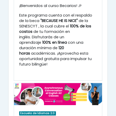
¡Bienvenidos al curso Becarios! 🎉
Este programa cuenta con el respaldo
de la beca
"BECAUSE HE IS NICE"
de la
SENESCYT
, la cual cubre el
100% de los
costos
de tu formación en
inglés
.
Disfrutarás de un
aprendizaje
100% en línea
con una
duración mínima de
120
horas
académicas
.
¡Aprovecha esta
oportunidad gratuita para impulsar tu
futuro bilingüe!
Escuela de Idiomas 2.0