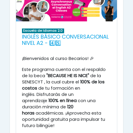
Escuela de Idiomas 2.0
INGLÉS BÁSICO CONVERSACIONAL
NIVEL A2 - 4️⃣5️⃣
¡Bienvenidos al curso Becarios! 🎉
Este programa cuenta con el respaldo
de la beca
"BECAUSE HE IS NICE"
de la
SENESCYT
, la cual cubre el
100% de los
costos
de tu formación en
inglés
.
Disfrutarás de un
aprendizaje
100% en línea
con una
duración mínima de
120
horas
académicas
.
¡Aprovecha esta
oportunidad gratuita para impulsar tu
futuro bilingüe!