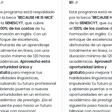
 🎉
B1
! 🎉
te programa está respaldado
Este programa está r
r la beca "
BECAUSE HE IS NICE
"
por la beca "
BECAUSE HE
 la
SENESCYT
, que cubre
de la
SENESCYT
, que c
100% de los costos
de tu
el
100% de los costos
d
rmación en inglés. Con un
formación en inglés. C
foque de excelencia,
enfoque de excelencia
sfrutarás de un aprendizaje
disfrutarás de un apre
talmente en línea, con una
totalmente en línea, c
ración mínima de 120 horas
duración mínima de 12
adémicas.
Aprovecha esta
académicas.
Aprovech
ortunidad única y
oportunidad única y
atuita
para mejorar tus
gratuita
para mejorar 
bilidades lingüísticas,
habilidades lingüísticas
pulsando tu futuro profesional
impulsando tu futuro p
abriendo puertas a nuevas
y abriendo puertas a 
ortunidades en un entorno
oportunidades en un e
adémico de prestigio. ¡Da el
académico de prestigio
guiente paso hacia un futuro
siguiente paso hacia u
lingüe con nosotros!
bilingüe con nosotros!