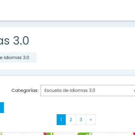
s 3.0
e Idiomas 3.0
Categorías:
Buscar cursos
(actual)
Siguiente página
1
2
3
»