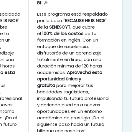
B1
! 🎉
espaldado
Este programa está respaldado
 IS NICE
"
por la beca "
BECAUSE HE IS NICE
"
ubre
de la
SENESCYT
, que cubre
e tu
el
100% de los costos
de tu
on un
formación en inglés. Con un
,
enfoque de excelencia,
ndizaje
disfrutarás de un aprendizaje
on una
totalmente en línea, con una
0 horas
duración mínima de 120 horas
a esta
académicas.
Aprovecha esta
oportunidad única y
tus
gratuita
para mejorar tus
,
habilidades lingüísticas,
rofesional
impulsando tu futuro profesional
nuevas
y abriendo puertas a nuevas
ntorno
oportunidades en un entorno
. ¡Da el
académico de prestigio. ¡Da el
n futuro
siguiente paso hacia un futuro
bilingüe con nosotros!