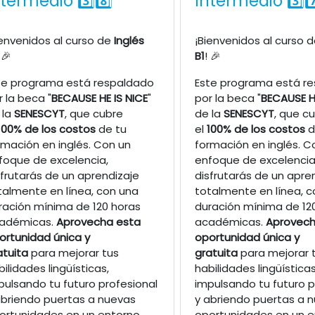
ntermedio 3️⃣8️⃣
Intermedio 3️⃣7️
ienvenidos al curso de
Inglés
¡Bienvenidos al curso 
 🎉
B1
! 🎉
te programa está respaldado
Este programa está r
r la beca "
BECAUSE HE IS NICE
"
por la beca "
BECAUSE HE
 la
SENESCYT
, que cubre
de la
SENESCYT
, que c
100% de los costos
de tu
el
100% de los costos
d
rmación en inglés. Con un
formación en inglés. C
foque de excelencia,
enfoque de excelencia
sfrutarás de un aprendizaje
disfrutarás de un apre
talmente en línea, con una
totalmente en línea, c
ración mínima de 120 horas
duración mínima de 12
adémicas.
Aprovecha esta
académicas.
Aprovech
ortunidad única y
oportunidad única y
atuita
para mejorar tus
gratuita
para mejorar 
bilidades lingüísticas,
habilidades lingüísticas
pulsando tu futuro profesional
impulsando tu futuro p
abriendo puertas a nuevas
y abriendo puertas a 
ortunidades en un entorno
oportunidades en un e