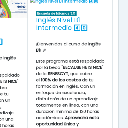
Escuela de Idiomas 3.0
Inglés Nivel B1
Intermedio 4️⃣0️⃣
⃣
¡Bienvenidos al curso de
Inglés
B1
! 🎉
de
Inglés
Este programa está respaldado
por la beca "
BECAUSE HE IS NICE
"
de la
SENESCYT
, que cubre
espaldado
el
100% de los costos
de tu
 IS NICE
"
formación en inglés. Con un
ubre
enfoque de excelencia,
e tu
disfrutarás de un aprendizaje
on un
totalmente en línea, con una
,
duración mínima de 120 horas
ndizaje
académicas.
Aprovecha esta
on una
oportunidad única y
0 horas