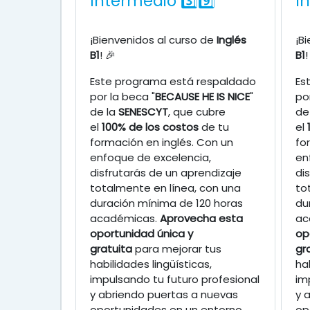
Intermedio 3️⃣9️⃣
I
¡Bienvenidos al curso de
Inglés
¡B
B1
! 🎉
B1
!
Este programa está respaldado
Es
por la beca "
BECAUSE HE IS NICE
"
po
de la
SENESCYT
, que cubre
de
el
100% de los costos
de tu
el
formación en inglés. Con un
fo
enfoque de excelencia,
en
disfrutarás de un aprendizaje
di
totalmente en línea, con una
to
duración mínima de 120 horas
du
académicas.
Aprovecha esta
ac
oportunidad única y
op
gratuita
para mejorar tus
gr
habilidades lingüísticas,
ha
impulsando tu futuro profesional
im
y abriendo puertas a nuevas
y 
oportunidades en un entorno
op