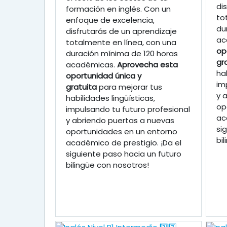
di
formación en inglés. Con un
to
enfoque de excelencia,
du
disfrutarás de un aprendizaje
ac
totalmente en línea, con una
op
duración mínima de 120 horas
gr
académicas.
Aprovecha esta
ha
oportunidad única y
im
gratuita
para mejorar tus
y 
habilidades lingüísticas,
op
impulsando tu futuro profesional
ac
y abriendo puertas a nuevas
si
oportunidades en un entorno
bi
académico de prestigio. ¡Da el
siguiente paso hacia un futuro
bilingüe con nosotros!