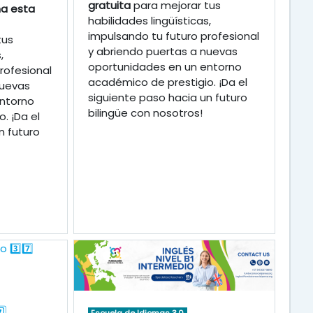
gratuita
para mejorar tus
a esta
habilidades lingüísticas,
impulsando tu futuro profesional
tus
y abriendo puertas a nuevas
,
oportunidades en un entorno
rofesional
académico de prestigio. ¡Da el
nuevas
siguiente paso hacia un futuro
ntorno
bilingüe con nosotros!
. ¡Da el
n futuro
Escuela de Idiomas 3.0