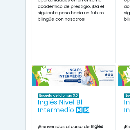
académico de prestigio. ¡Da el
ac
siguiente paso hacia un futuro
si
bilingüe con nosotros!
bi
Escuela de Idiomas 3.0
Es
Inglés Nivel B1
In
Intermedio 3️⃣5️⃣
I
¡Bienvenidos al curso de
Inglés
¡B