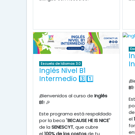
Es
In
I
Escuela de Idiomas 3.0
Inglés Nivel B1
Intermedio 3️⃣1️⃣
¡B
B1
!
¡Bienvenidos al curso de
Inglés
Es
B1
! 🎉
po
de
Este programa está respaldado
el
por la beca "
BECAUSE HE IS NICE
"
fo
de la
SENESCYT
, que cubre
en
el
100% de los costos
de tu