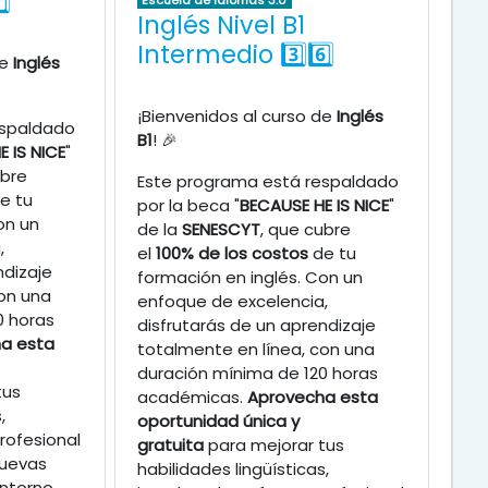
⃣
Inglés Nivel B1
Intermedio 3️⃣6️⃣
de
Inglés
¡Bienvenidos al curso de
Inglés
espaldado
B1
! 🎉
 IS NICE
"
ubre
Este programa está respaldado
e tu
por la beca "
BECAUSE HE IS NICE
"
on un
de la
SENESCYT
, que cubre
,
el
100% de los costos
de tu
ndizaje
formación en inglés. Con un
on una
enfoque de excelencia,
0 horas
disfrutarás de un aprendizaje
a esta
totalmente en línea, con una
duración mínima de 120 horas
tus
académicas.
Aprovecha esta
,
oportunidad única y
rofesional
gratuita
para mejorar tus
nuevas
habilidades lingüísticas,
ntorno