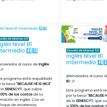
cuela de Idiomas 3.0
glés Nivel B1
ntermedio 3️⃣0️⃣
Escuela de Idiomas 3.0
Inglés Nivel B1
Intermedio 2️⃣9️
ienvenidos al curso de
Inglés
 🎉
¡Bienvenidos al curso 
te programa está respaldado
B1
! 🎉
r la beca "
BECAUSE HE IS NICE
"
 la
SENESCYT
, que cubre
Este programa está r
100% de los costos
de tu
por la beca "
BECAUSE HE
rmación en inglés. Con un
de la
SENESCYT
, que c
foque de excelencia,
el
100% de los costos
d