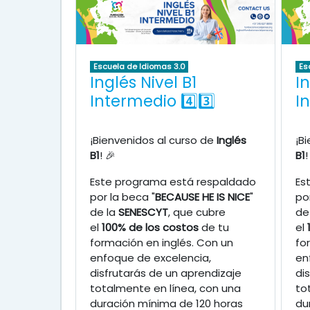
Escuela de Idiomas 3.0
Es
Inglés Nivel B1
In
Intermedio 4️⃣3️⃣
I
¡Bienvenidos al curso de
Inglés
¡B
B1
! 🎉
B1
!
Este programa está respaldado
Es
por la beca "
BECAUSE HE IS NICE
"
po
de la
SENESCYT
, que cubre
de
el
100% de los costos
de tu
el
formación en inglés. Con un
fo
enfoque de excelencia,
en
disfrutarás de un aprendizaje
di
totalmente en línea, con una
to
duración mínima de 120 horas
du