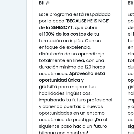
B1
! 🎉
B1
!
Este programa está respaldado
Es
por la beca "
BECAUSE HE IS NICE
"
po
de la
SENESCYT
, que cubre
de
el
100% de los costos
de tu
el
formación en inglés. Con un
fo
enfoque de excelencia,
en
disfrutarás de un aprendizaje
di
totalmente en línea, con una
to
duración mínima de 120 horas
du
académicas.
Aprovecha esta
ac
oportunidad única y
op
gratuita
para mejorar tus
gr
habilidades lingüísticas,
ha
impulsando tu futuro profesional
im
y abriendo puertas a nuevas
y 
oportunidades en un entorno
op
académico de prestigio. ¡Da el
ac
siguiente paso hacia un futuro
si
bilingüe con nosotros!
bi