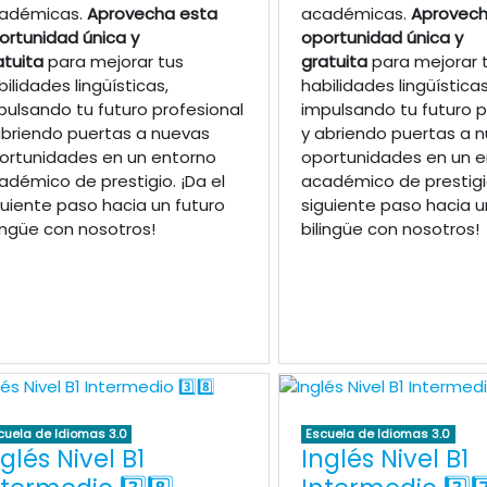
adémicas.
Aprovecha esta
académicas.
Aprovech
ortunidad única y
oportunidad única y
atuita
para mejorar tus
gratuita
para mejorar 
bilidades lingüísticas,
habilidades lingüísticas
pulsando tu futuro profesional
impulsando tu futuro p
abriendo puertas a nuevas
y abriendo puertas a 
ortunidades en un entorno
oportunidades en un e
adémico de prestigio. ¡Da el
académico de prestigio
guiente paso hacia un futuro
siguiente paso hacia u
lingüe con nosotros!
bilingüe con nosotros!
cuela de Idiomas 3.0
Escuela de Idiomas 3.0
glés Nivel B1
Inglés Nivel B1