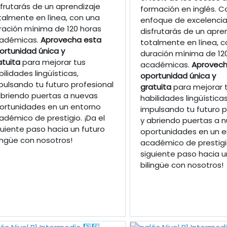
sfrutarás de un aprendizaje
formación en inglés. C
talmente en línea, con una
enfoque de excelencia
ración mínima de 120 horas
disfrutarás de un apre
adémicas.
Aprovecha esta
totalmente en línea, c
ortunidad única y
duración mínima de 12
atuita
para mejorar tus
académicas.
Aprovech
bilidades lingüísticas,
oportunidad única y
pulsando tu futuro profesional
gratuita
para mejorar 
abriendo puertas a nuevas
habilidades lingüísticas
ortunidades en un entorno
impulsando tu futuro p
adémico de prestigio. ¡Da el
y abriendo puertas a 
guiente paso hacia un futuro
oportunidades en un e
lingüe con nosotros!
académico de prestigio
siguiente paso hacia u
bilingüe con nosotros!