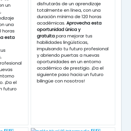
disfrutarás de un aprendizaje
on un
totalmente en línea, con una
,
duración mínima de 120 horas
ndizaje
académicas.
Aprovecha esta
on una
oportunidad única y
0 horas
gratuita
para mejorar tus
a esta
habilidades lingüísticas,
impulsando tu futuro profesional
tus
y abriendo puertas a nuevas
,
oportunidades en un entorno
rofesional
académico de prestigio. ¡Da el
nuevas
siguiente paso hacia un futuro
ntorno
bilingüe con nosotros!
. ¡Da el
n futuro