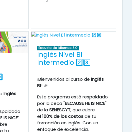
Escuela de Idiomas 3.0
Inglés Nivel B1
Intermedio 2️⃣8️⃣
⃣
¡Bienvenidos al curso de
Inglés
B1
! 🎉
de
Inglés
Este programa está respaldado
por la beca "
BECAUSE HE IS NICE
"
de la
SENESCYT
, que cubre
espaldado
el
100% de los costos
de tu
 IS NICE
"
formación en inglés. Con un
ubre
enfoque de excelencia,
e tu