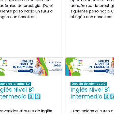
adémico de prestigio. ¡Da el
académico de prestigio
guiente paso hacia un futuro
siguiente paso hacia u
lingüe con nosotros!
bilingüe con nosotros!
cuela de Idiomas 3.0
Escuela de Idiomas 3.0
glés Nivel B1
Inglés Nivel B1
ntermedio 3️⃣4️⃣
Intermedio 3️⃣3️
ienvenidos al curso de
Inglés
¡Bienvenidos al curso 