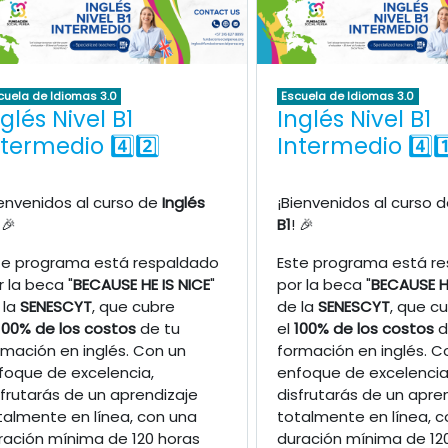
cuela de Idiomas 3.0
Escuela de Idiomas 3.0
glés Nivel B1
Inglés Nivel B1
ntermedio 4️⃣2️⃣
Intermedio 4️⃣1️
ienvenidos al curso de
Inglés
¡Bienvenidos al curso 
 🎉
B1
! 🎉
te programa está respaldado
Este programa está r
r la beca "
BECAUSE HE IS NICE
"
por la beca "
BECAUSE HE
 la
SENESCYT
, que cubre
de la
SENESCYT
, que c
100% de los costos
de tu
el
100% de los costos
d
rmación en inglés. Con un
formación en inglés. C
foque de excelencia,
enfoque de excelencia
sfrutarás de un aprendizaje
disfrutarás de un apre
talmente en línea, con una
totalmente en línea, c
ración mínima de 120 horas
duración mínima de 12