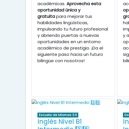
académicas.
Aprovecha esta
ac
oportunidad única y
op
gratuita
para mejorar tus
gr
habilidades lingüísticas,
ha
impulsando tu futuro profesional
im
y abriendo puertas a nuevas
y 
oportunidades en un entorno
op
académico de prestigio. ¡Da el
ac
siguiente paso hacia un futuro
si
bilingüe con nosotros!
bi
Escuela de Idiomas 3.0
Es
Inglés Nivel B1
In