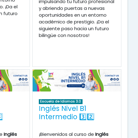
impulsando tu futuro profesional
. ¡Da el
y abriendo puertas a nuevas
n futuro
oportunidades en un entorno
académico de prestigio. ¡Da el
siguiente paso hacia un futuro
bilingüe con nosotros!
Escuela de Idiomas 3.0
Inglés Nivel B1
⃣
Intermedio 3️⃣2️⃣
de
Inglés
¡Bienvenidos al curso de
Inglés