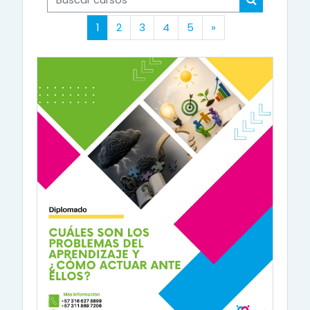
Buscar cur
(actual)
Siguiente página
1
2
3
4
5
»