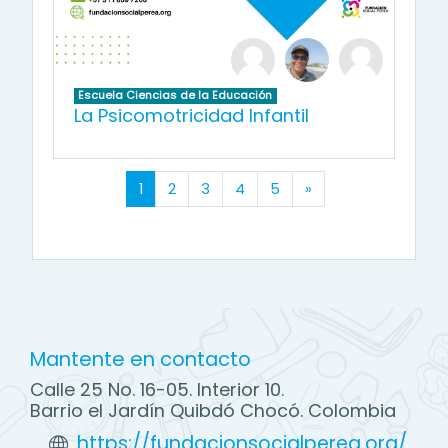
Escuela Ciencias de la Educación
La Psicomotricidad Infantil
(actual)
Siguiente página
1
2
3
4
5
»
Mantente en contacto
Calle 25 No. 16-05. Interior 10.
Barrio el Jardín Quibdó Chocó. Colombia
https://fundacionsocialperea.org/