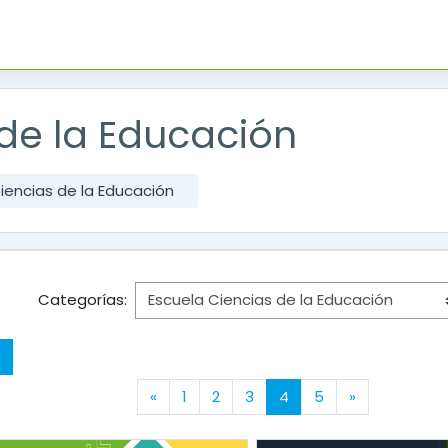
 de la Educación
iencias de la Educación
Categorías:
Buscar cursos
Página anterior
(actual)
Siguiente p
«
1
2
3
4
5
»