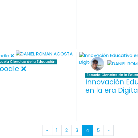
cuela Ciencias de la Educación
oodle ❌
Escuela Ciencias de la Educ
Innovación Edu
en la era Digita
Página anterior
(actual)
Siguiente p
«
1
2
3
4
5
»