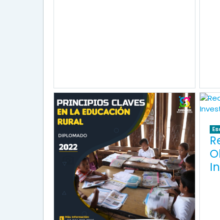
Es
R
O
I