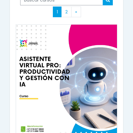
Buscar cur
(actual)
Siguiente página
1
2
»